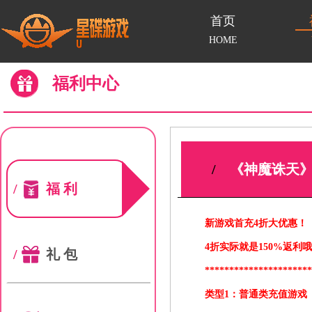
首页
HOME
福利中心
/
《神魔诛天》
/
福利
新游戏首充4折大优惠！
4折实际就是150%返利哦
/
礼包
*********************
类型1：普通类充值游戏